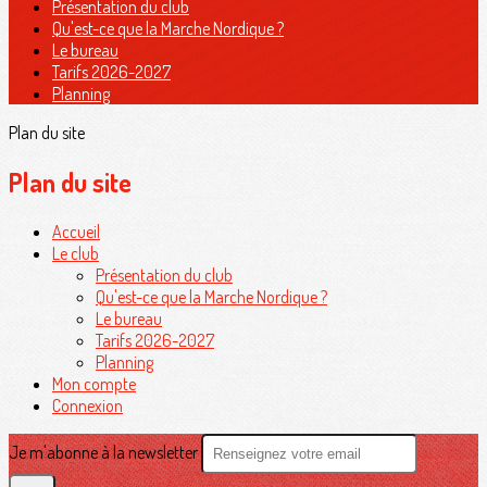
Présentation du club
Qu'est-ce que la Marche Nordique ?
Le bureau
Tarifs 2026-2027
Planning
Plan du site
Plan du site
Accueil
Le club
Présentation du club
Qu'est-ce que la Marche Nordique ?
Le bureau
Tarifs 2026-2027
Planning
Mon compte
Connexion
Je m'abonne à la newsletter