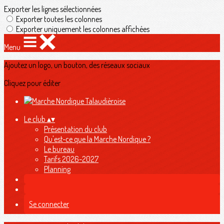
Exporter les lignes sélectionnées
Exporter toutes les colonnes
Exporter uniquement les colonnes affichées
Menu
Ajoutez un logo, un bouton, des réseaux sociaux
Cliquez pour éditer
Le club
▴
▾
Présentation du club
Qu'est-ce que la Marche Nordique ?
Le bureau
Tarifs 2026-2027
Planning
Se connecter